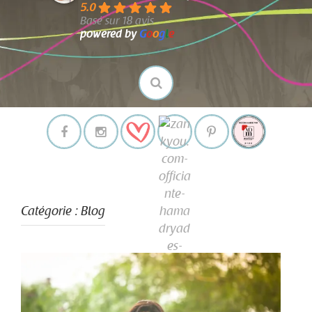
5.0
Basé sur 18 avis
powered by
G
o
o
g
l
e
Catégorie :
Blog