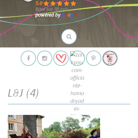
5.0
Basé sur 18 avis
powered by
G
o
o
g
l
e
L&J (4)