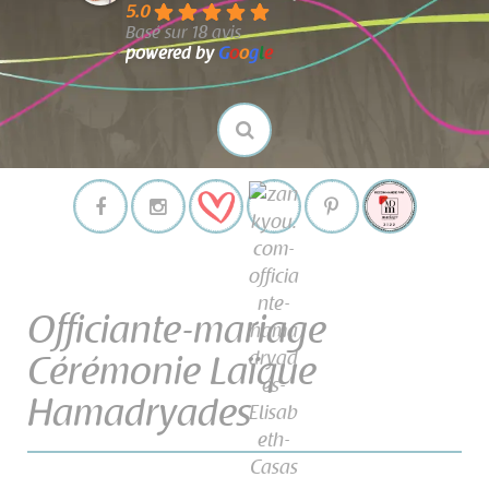
5.0
Basé sur 18 avis
powered by
G
o
o
g
l
e
Officiante-mariage
Cérémonie Laïque
Hamadryades