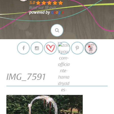
5.0
Basé sur 18 avis
powered by
G
o
o
g
l
e
IMG_7591