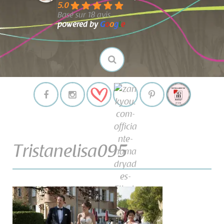
5.0
Basé sur 18 avis
powered by
G
o
o
g
l
e
Tristanelisa095